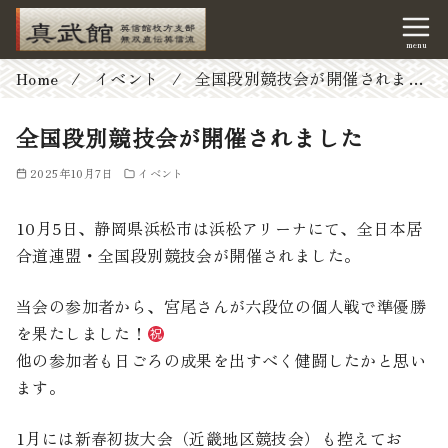
コ
Home
イベント
全国段別競技会が開催されました
ン
テ
全国段別競技会が開催されました
ン
2025年10月7日
イベント
ツ
へ
10月5日、静岡県浜松市は浜松アリーナにて、全日本居
移
合道連盟・全国段別競技会が開催されました。
動
当会の参加者から、宮尾さんが六段位の個人戦で準優勝
を果たしました！
他の参加者も日ごろの成果を出すべく健闘したかと思い
ます。
1月には新春初抜大会（近畿地区競技会）も控えてお