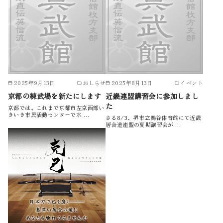
2025年9月13日
おしらせ
2025年8月13日
イベント
京都の練武場を新たにします
近畿連盟講習会に参加しまし
た
京都では、これまで京都市左京西部い
きいき市民活動センターで水 …
さる8/3、堺市立鴨谷体育館にて近畿
居合道連盟の夏期講習会が …