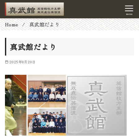
コ
Home
真武館だより
ン
テ
真武館だより
ン
ツ
2025年8月20日
へ
移
動