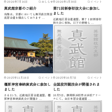
2026年7月16日
おしらせ
2026年1月30日
イベント
真武館京都のご紹介
第71回新春初抜大会に参加し
ました
当館は、京都においても無双直伝英信
流居合道を稽古しております …
近畿地区居合道連盟、第７１回新春初
抜大会に参加。以下の素晴ら …
2025年11月18日
イベント
2025年10月7日
イベント
橿原神宮奉納演武会に参加し
全国段別競技会が開催されま
ました
した
さる11/3、近畿地区居合道連盟、橿
10月5日、静岡県浜松市は浜松アリー
原神宮奉納演武会が開催さ …
ナにて、全日本居合道連盟 …