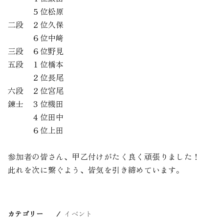
５位松原
二段 ２位久保
６位中﨑
三段 ６位野見
五段 １位橋本
２位長尾
六段 ２位宮尾
錬士 ３位機田
４位田中
６位上田
参加者の皆さん、甲乙付けがたく良く頑張りました！
此れを次に繋ぐよう、皆気を引き締めています。
カテゴリー
イベント