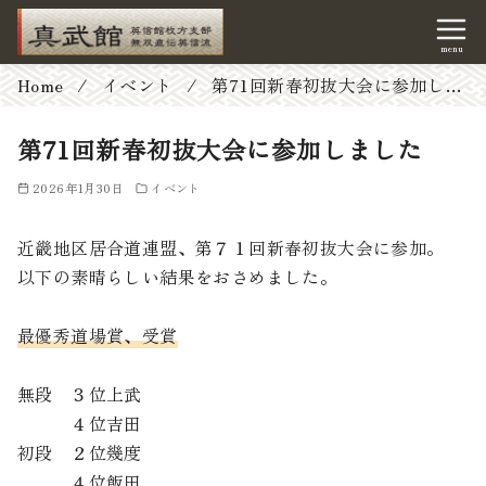
コ
Home
イベント
第71回新春初抜大会に参加しました
ン
テ
第71回新春初抜大会に参加しました
ン
2026年1月30日
イベント
ツ
へ
近畿地区居合道連盟、第７１回新春初抜大会に参加。
移
以下の素晴らしい結果をおさめました。
動
最優秀道場賞、受賞
無段 ３位上武
４位吉田
初段 ２位幾度
４位飯田